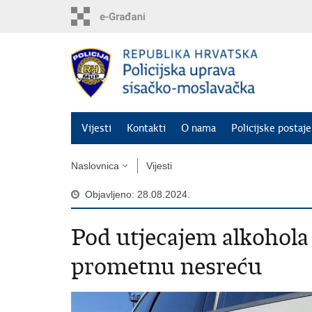
Preskoči
na
glavni
sadržaj
Vijesti
Kontakti
O nama
Policijske postaje
Naslovnica
Vijesti
Objavljeno: 28.08.2024.
​Pod utjecajem alkohola
prometnu nesreću