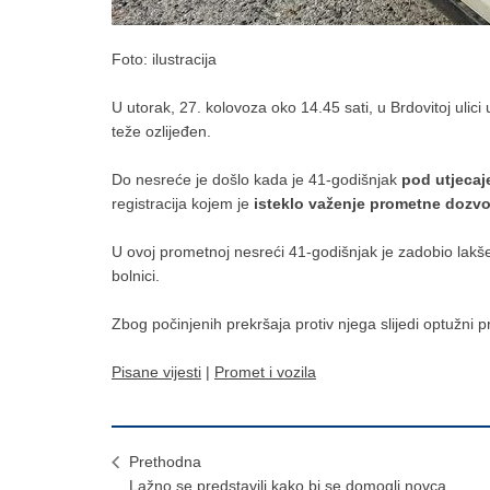
Foto: ilustracija
U utorak, 27. kolovoza oko 14.45 sati, u Brdovitoj ulici
teže ozlijeđen.
Do nesreće je došlo kada je 41-godišnjak
pod utjecaj
registracija kojem je
isteklo važenje prometne dozvo
U ovoj prometnoj nesreći 41-godišnjak je zadobio lakše 
bolnici.
Zbog počinjenih prekršaja protiv njega slijedi optužn
Pisane vijesti
|
Promet i vozila
Prethodna
​Lažno se predstavili kako bi se domogli novca