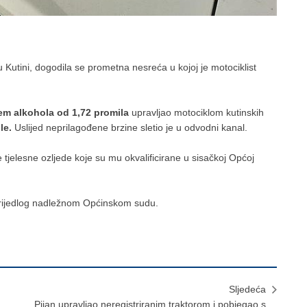
 u Kutini, dogodila se prometna nesreća u kojoj je motociklist
em alkohola od 1,72 promila
upravljao motociklom kutinskih
le.
Uslijed neprilagođene brzine sletio je u odvodni kanal.
tjelesne ozljede koje su mu okvalificirane u sisačkoj Općoj
i prijedlog nadležnom Općinskom sudu.
Sljedeća
​Pijan upravljao neregistriranim traktorom i pobjegao s