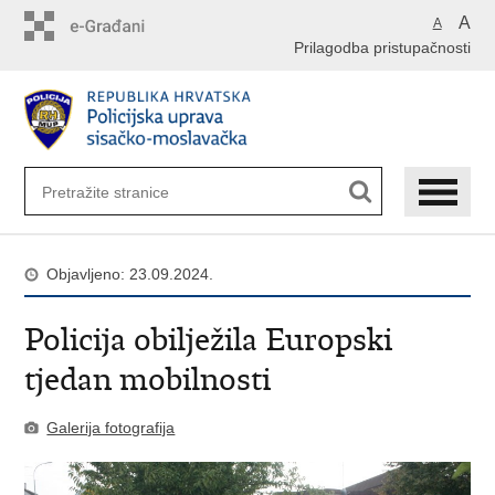
Preskoči
A
A
na
Prilagodba pristupačnosti
glavni
sadržaj
Objavljeno: 23.09.2024.
Policija obilježila Europski
tjedan mobilnosti
Galerija fotografija