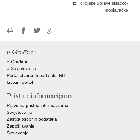
iz Policijske uprave sisačko-
moslavačke
Ispiši
Podijeli
Podijeli
Podijeli
stranicu
na
na
na
e-Građani
Facebooku
Twitteru
Google
+
e-Građani
e-Savjetovanja
Portal otvorenih podataka RH
Izvozni portal
Pristup informacijama
Pravo na pristup informacijama
Savjetovanje
Zaštita osobnih podataka
Zapošljavanje
Školovanje