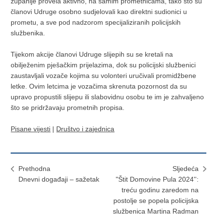
županije provela aktivno, na samim prometnicama, tako što su
članovi Udruge osobno sudjelovali kao direktni sudionici u
prometu, a sve pod nadzorom specijaliziranih policijskih
službenika.
Tijekom akcije članovi Udruge slijepih su se kretali na
obilježenim pješačkim prijelazima, dok su policijski službenici
zaustavljali vozače kojima su volonteri uručivali promidžbene
letke. Ovim letcima je vozačima skrenuta pozornost da su
upravo propustili slijepu ili slabovidnu osobu te im je zahvaljeno
što se pridržavaju prometnih propisa.
Pisane vijesti
|
Društvo i zajednica
Prethodna
Sljedeća
Dnevni događaji – sažetak
"Štit Domovine Pula 2024'':
treću godinu zaredom na
postolje se popela policijska
službenica Martina Radman