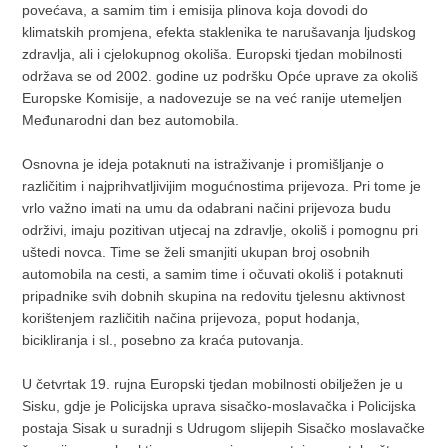
povećava, a samim tim i emisija plinova koja dovodi do
klimatskih promjena, efekta staklenika te narušavanja ljudskog
zdravlja, ali i cjelokupnog okoliša. Europski tjedan mobilnosti
održava se od 2002. godine uz podršku Opće uprave za okoliš
Europske Komisije, a nadovezuje se na već ranije utemeljen
Međunarodni dan bez automobila.
Osnovna je ideja potaknuti na istraživanje i promišljanje o
različitim i najprihvatljivijim mogućnostima prijevoza. Pri tome je
vrlo važno imati na umu da odabrani načini prijevoza budu
održivi, imaju pozitivan utjecaj na zdravlje, okoliš i pomognu pri
uštedi novca. Time se želi smanjiti ukupan broj osobnih
automobila na cesti, a samim time i očuvati okoliš i potaknuti
pripadnike svih dobnih skupina na redovitu tjelesnu aktivnost
korištenjem različitih načina prijevoza, poput hodanja,
bicikliranja i sl., posebno za kraća putovanja.
U četvrtak 19. rujna Europski tjedan mobilnosti obilježen je u
Sisku, gdje je Policijska uprava sisačko-moslavačka i Policijska
postaja Sisak u suradnji s Udrugom slijepih Sisačko moslavačke