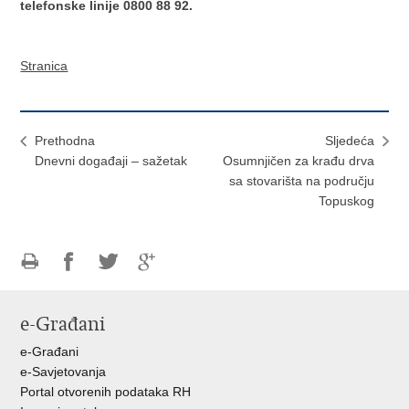
telefonske linije 0800 88 92.
Stranica
Prethodna
Sljedeća
Dnevni događaji – sažetak
Osumnjičen za krađu drva
sa stovarišta na području
Topuskog
Ispiši
Podijeli
Podijeli
Podijeli
stranicu
na
na
na
e-Građani
Facebooku
Twitteru
Google
+
e-Građani
e-Savjetovanja
Portal otvorenih podataka RH