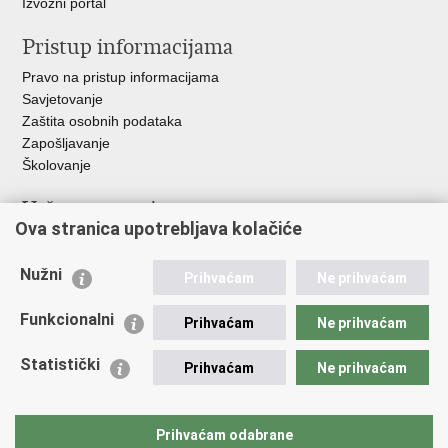
Izvozni portal
Pristup informacijama
Pravo na pristup informacijama
Savjetovanje
Zaštita osobnih podataka
Zapošljavanje
Školovanje
Važne poveznice
Ova stranica upotrebljava kolačiće
Ministarstvo unutarnjih poslova
Sindikati
Nužni
Prihvaćam
Ne prihvaćam
Udruge
Dom zdravlja MUP-a
Funkcionalni
Prihvaćam
Ne prihvaćam
Policijska akademija
Muzej policije
Statistički
Prihvaćam
Ne prihvaćam
Zaklada policijske solidarnosti
Centar za forenzična ispitivanja, istraživanja i vještačenja "Ivan
Vučetić"
Prihvaćam odabrane
Policijske uprave