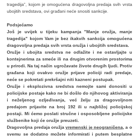
tragedija“, kojom je omogućena dragovoljna predaja svih vrsta
ubojitih sredstava, ovi građani neće snositi sankcije.
Podsjećamo
Još je uvijek u tijeku kampanja "Manje oružja, manje
tragedija" kojom Vam je bez ikakvih sankcija omogućena
dragovoljna predaja svih vrsta oružja i ubojitih sredstava.
Oružje i ubojita sredstva ne odlažite i ne ostavljajte u
kontejnerima za smeće ili na drugim otvorenim prostorima
u prirodi. Na taj način ugrožavate živote drugih ljudi. Protiv
građana koji ovakvo oružje prijave policiji radi predaje,
neće se pokretati prekršajni niti kazneni postupak.
Oružje i eksplozivna sredstva nemojte sami donositi u
policijske postaje kako ne bi došlo do njihovog aktiviranja
i neželjenog ozljeđivanja, već želju za dragovoljnom
predajom prijavite na broj 192 ili u najbližoj policijskoj
postaji. Mi ćemo poslati stručne i osposobljene policijske
službenike koji će oružje preuzeti.
Dragovoljna predaja oružja
vremenski je neograničena
, a o
svemu se dodatno možete informirati i putem besplatne