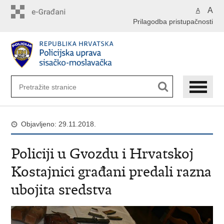
Preskoči
A
A
na
Prilagodba pristupačnosti
glavni
sadržaj
Objavljeno: 29.11.2018.
Policiji u Gvozdu i Hrvatskoj
Kostajnici građani predali razna
ubojita sredstva