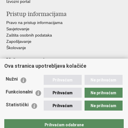
Izvozni portal
Pristup informacijama
Pravo na pristup informacijama
Savjetovanje
Zaštita osobnih podataka
Zapošljavanje
Školovanje
Važne poveznice
Ova stranica upotrebljava kolačiće
Ministarstvo unutarnjih poslova
Sindikati
Nužni
Prihvaćam
Ne prihvaćam
Udruge
Dom zdravlja MUP-a
Funkcionalni
Prihvaćam
Ne prihvaćam
Policijska akademija
Muzej policije
Statistički
Prihvaćam
Ne prihvaćam
Zaklada policijske solidarnosti
Centar za forenzična ispitivanja, istraživanja i vještačenja "Ivan
Vučetić"
Prihvaćam odabrane
Policijske uprave