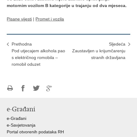
motornim vozilom B kategorije u trajanju od dva mjeseca.
Pisane vijesti
|
Promet i vozila
Prethodna
Sljedeća
Pod utjecajem alkohola pao
Zaustavljen u krijumčarenju
s električnog romobila –
stranih državljana
romobil oduzet
Ispiši
Podijeli
Podijeli
Podijeli
stranicu
na
na
na
e-Građani
Facebooku
Twitteru
Google
+
e-Građani
e-Savjetovanja
Portal otvorenih podataka RH