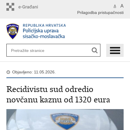
Preskoči
A
A
na
Prilagodba pristupačnosti
glavni
sadržaj
Objavljeno: 11.05.2026.
Recidivistu sud odredio
novčanu kaznu od 1320 eura