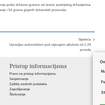
enja preko državne granice od strane austrijskog državljanina.
nje i 54 grama grijanih duhanskih proizvoda.
Sljedeća
​Upravljao automobilom pod utjecajem alkohola od 2,29
promila
Ov
Pristup informacijama
V
Nu
Pravo na pristup informacijama
Min
Savjetovanje
Sin
Fu
Zaštita osobnih podataka
Ud
Zapošljavanje
Dom
St
Školovanje
Pol
Muz
Zak