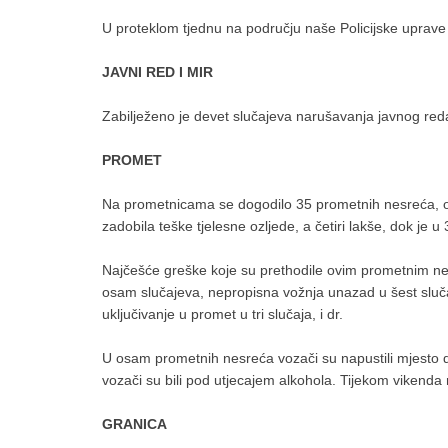
U proteklom tjednu na području naše Policijske uprave 
JAVNI RED I MIR
Zabilježeno je devet slučajeva narušavanja javnog reda i
PROMET
Na prometnicama se dogodilo 35 prometnih nesreća, od
zadobila teške tjelesne ozljede, a četiri lakše, dok je 
Najčešće greške koje su prethodile ovim prometnim ne
osam slučajeva, nepropisna vožnja unazad u šest sluča
uključivanje u promet u tri slučaja, i dr.
U osam prometnih nesreća vozači su napustili mjesto 
vozači su bili pod utjecajem alkohola. Tijekom viken
GRANICA