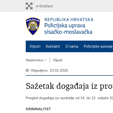
Preskoči
na
glavni
sadržaj
Vijesti
Kontakti
O nama
Policijske postaje
Naslovnica
Vijesti
Objavljeno: 23.02.2026.
​Sažetak događaja iz pr
Pregled događaja za razdoblje od 16. do 22. veljače 2
KRIMINALITET