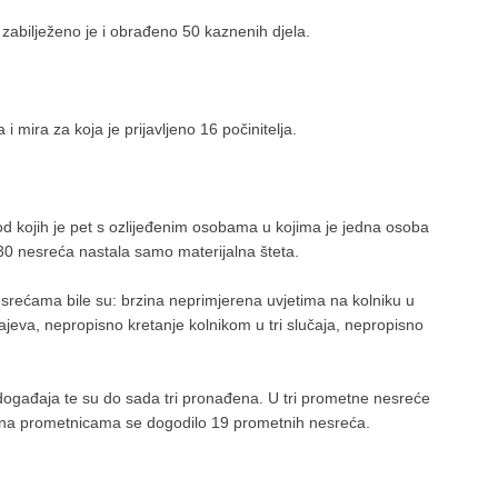
zabilježeno je i obrađeno 50 kaznenih djela.
 mira za koja je prijavljeno 16 počinitelja.
 kojih je pet s ozlijeđenim osobama u kojima je jedna osoba
u 30 nesreća nastala samo materijalna šteta.
srećama bile su: brzina neprimjerena uvjetima na kolniku u
jeva, nepropisno kretanje kolnikom u tri slučaja, nepropisno
događaja te su do sada tri pronađena. U tri prometne nesreće
da na prometnicama se dogodilo 19 prometnih nesreća.