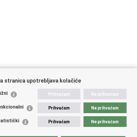
a stranica upotrebljava kolačiće
ažne poveznice
žni
Prihvaćam
Ne prihvaćam
istarstvo unutarnjih poslova
dikati
nkcionalni
Prihvaćam
Ne prihvaćam
ruge
 zdravlja MUP-a
atistički
Prihvaćam
Ne prihvaćam
icijska akademija
ej policije
lada policijske solidarnosti