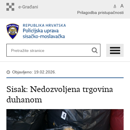
Preskoči
A
A
na
Prilagodba pristupačnosti
glavni
sadržaj
Objavljeno: 19.02.2026.
​Sisak: Nedozvoljena trgovina
duhanom