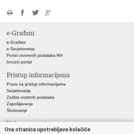
Ispiši
Podijeli
Podijeli
Podijeli
stranicu
na
na
na
e-Građani
Facebooku
Twitteru
Google
+
e-Građani
e-Savjetovanja
Portal otvorenih podataka RH
Izvozni portal
Pristup informacijama
Pravo na pristup informacijama
Savjetovanje
Zaštita osobnih podataka
Zapošljavanje
Školovanje
Važne poveznice
Ova stranica upotrebljava kolačiće
Ministarstvo unutarnjih poslova