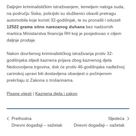
Daljnjim kriminalističkim istraživanjem, temeljem naloga suda,
na području Siska, policijski su službenici obavili pretragu
automobila koje koristi 32-godišnjak, te su pronašli i oduzeli
12522 grama sitno narezanog duhana
bez nadzornih
markica Ministarstva financija RH koji je posjedovao s ciljem
daljnje prodaje.
Nakon dovršenog kriminalističkog istraživanja protiv 32-
godišnjaka slijedi kaznena prijava zbog kaznenog djela
Nedozvoljena trgovina, dok će protiv 46-godišnjaka nadležnoj
carinskoj upravi biti dostavljena obavijest o počinjenom
prekršaju iz Zakona o trošarinama.
Pisane vijesti
|
Kaznena djela i zakon
Prethodna
Sljedeća
​Dnevni događaji – sažetak
​Dnevni događaji – sažetak