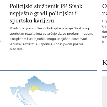
​Policijski službenik PP Sisak
O
uspješno gradi policijsku i
n
sportsku karijeru
Pri
Cen
Mladi policijski službenik Policijske postaje Sisak svojim
dan
sportskim rezultatima potvrđuje da se predanim radom,
sus
disciplinom i ustrajnošću mogu uspješno ostvarivati
a
03.
vrhunski rezultati i u sportu i u policijskom pozivu
04.08.2026.
K