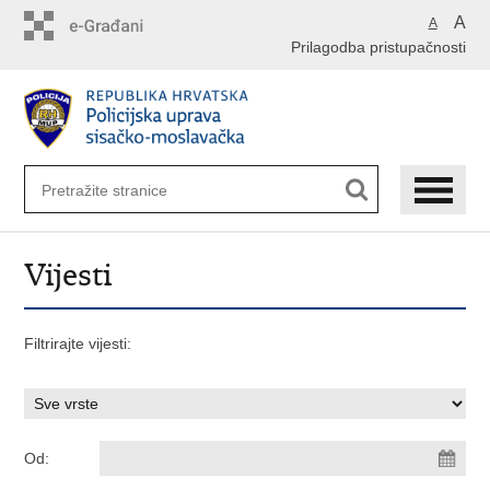
Preskoči
A
A
na
Prilagodba pristupačnosti
glavni
sadržaj
Vijesti
Filtrirajte vijesti:
Od: