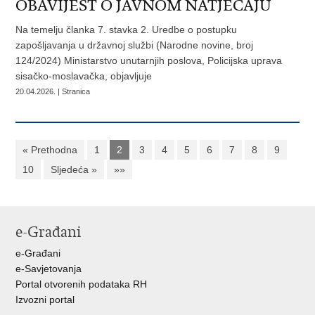
​OBAVIJEST O JAVNOM NATJEČAJU
Na temelju članka 7. stavka 2. Uredbe o postupku
zapošljavanja u državnoj službi (Narodne novine, broj
124/2024) Ministarstvo unutarnjih poslova, Policijska uprava
sisačko-moslavačka, objavljuje
20.04.2026. | Stranica
« Prethodna
1
2
3
4
5
6
7
8
9
10
Sljedeća »
»»
e-Građani
e-Građani
e-Savjetovanja
Portal otvorenih podataka RH
Izvozni portal