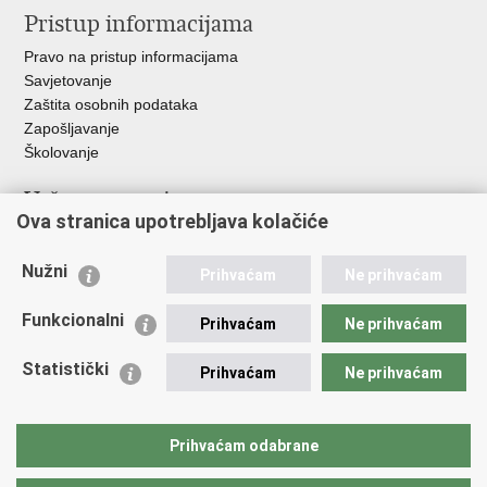
Pristup informacijama
Pravo na pristup informacijama
Savjetovanje
Zaštita osobnih podataka
Zapošljavanje
Školovanje
Važne poveznice
Ova stranica upotrebljava kolačiće
Ministarstvo unutarnjih poslova
Sindikati
Nužni
Prihvaćam
Ne prihvaćam
Udruge
Dom zdravlja MUP-a
Funkcionalni
Prihvaćam
Ne prihvaćam
Policijska akademija
Muzej policije
Statistički
Prihvaćam
Ne prihvaćam
Zaklada policijske solidarnosti
Centar za forenzična ispitivanja, istraživanja i vještačenja "Ivan
Vučetić"
Prihvaćam odabrane
Policijske uprave