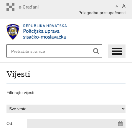
Preskoči
A
A
na
Prilagodba pristupačnosti
glavni
sadržaj
Vijesti
Filtrirajte vijesti:
Od: