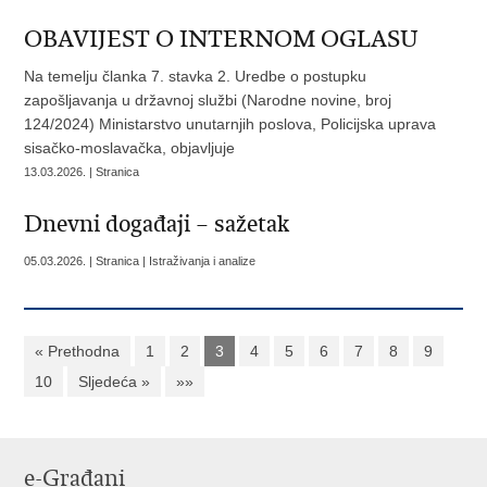
OBAVIJEST O INTERNOM OGLASU
Na temelju članka 7. stavka 2. Uredbe o postupku
zapošljavanja u državnoj službi (Narodne novine, broj
124/2024) Ministarstvo unutarnjih poslova, Policijska uprava
sisačko-moslavačka, objavljuje
13.03.2026. | Stranica
​Dnevni događaji – sažetak
05.03.2026. | Stranica | Istraživanja i analize
« Prethodna
1
2
3
4
5
6
7
8
9
10
Sljedeća »
»»
e-Građani