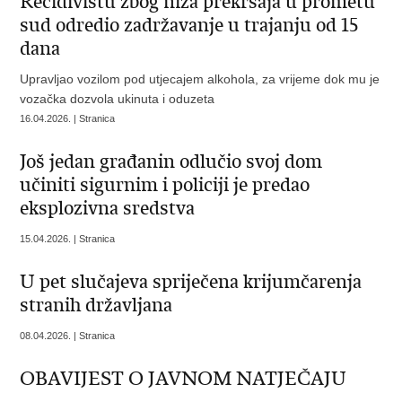
Recidivistu zbog niza prekršaja u prometu
sud odredio zadržavanje u trajanju od 15
dana
Upravljao vozilom pod utjecajem alkohola, za vrijeme dok mu je
vozačka dozvola ukinuta i oduzeta
16.04.2026. | Stranica
​Još jedan građanin odlučio svoj dom
učiniti sigurnim i policiji je predao
eksplozivna sredstva
15.04.2026. | Stranica
U pet slučajeva spriječena krijumčarenja
stranih državljana
08.04.2026. | Stranica
​OBAVIJEST O JAVNOM NATJEČAJU