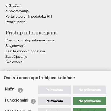
e-Građani
e-Savjetovanja
Portal otvorenih podataka RH
Izvozni portal
Pristup informacijama
Pravo na pristup informacijama
Savjetovanje
Zaštita osobnih podataka
Zapošljavanje
Školovanje
Važne poveznice
Ova stranica upotrebljava kolačiće
Ministarstvo unutarnjih poslova
Sindikati
Nužni
Prihvaćam
Ne prihvaćam
Udruge
Dom zdravlja MUP-a
Funkcionalni
Prihvaćam
Ne prihvaćam
Policijska akademija
Muzej policije