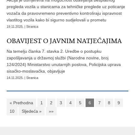
Akcija je usmjerena na mogućnost obavljanja besplatnog
pregleda vozila u stanicama za tehničke preglede uz poticanje
vozača da pravovremeno preventivno kontroliraju ispravnost
vlastitog vozila kako bi sigurno sudjelovali u prometu
19.11.2025. | Stranica
OBAVIJEST O JAVNIM NATJEČAJIMA
Na temelju članka 7. stavka 2. Uredbe o postupku
zapošljavanja u državnoj službi (Narodne novine, broj
124/2024) Ministarstvo unutarnjih poslova, Policijska uprava
sisačko-moslavačka, objavljuje
14.11.2025. | Stranica
« Prethodna
1
2
3
4
5
6
7
8
9
10
Sljedeća »
»»