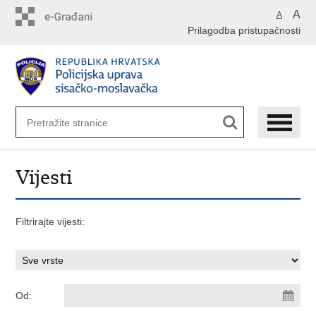
Preskoči
A
A
na
Prilagodba pristupačnosti
glavni
sadržaj
Vijesti
Filtrirajte vijesti:
Od: