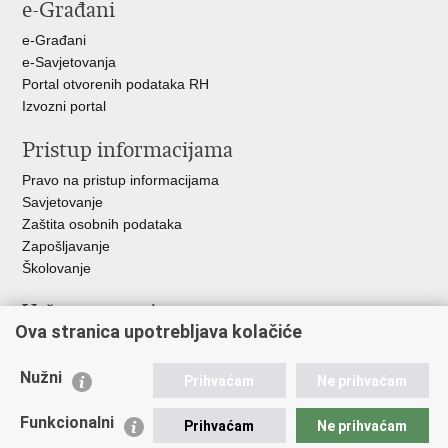
e-Građani
e-Građani
e-Savjetovanja
Portal otvorenih podataka RH
Izvozni portal
Pristup informacijama
Pravo na pristup informacijama
Savjetovanje
Zaštita osobnih podataka
Zapošljavanje
Školovanje
Važne poveznice
Ova stranica upotrebljava kolačiće
Ministarstvo unutarnjih poslova
Sindikati
Nužni
Prihvaćam
Ne prihvaćam
Udruge
Dom zdravlja MUP-a
Funkcionalni
Prihvaćam
Ne prihvaćam
Policijska akademija