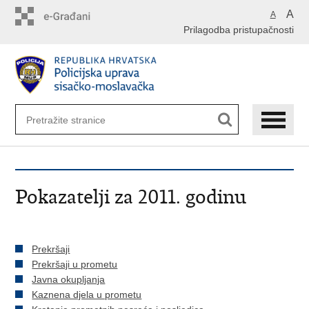
Preskoči
A
A
na
Prilagodba pristupačnosti
glavni
sadržaj
Pokazatelji za 2011. godinu
Prekršaji
Prekršaji u prometu
Javna okupljanja
Kaznena djela u prometu