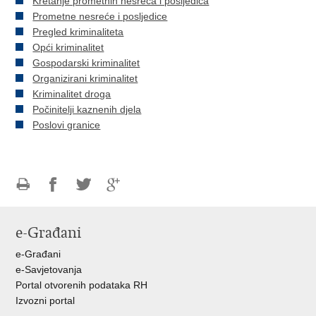
Kretanje prometnih nesreća i posljedica
Prometne nesreće i posljedice
Pregled kriminaliteta
Opći kriminalitet
Gospodarski kriminalitet
Organizirani kriminalitet
Kriminalitet droga
Počinitelji kaznenih djela
Poslovi granice
Ispiši
Podijeli
Podijeli
Podijeli
stranicu
na
na
na
e-Građani
Facebooku
Twitteru
Google
+
e-Građani
e-Savjetovanja
Portal otvorenih podataka RH
Izvozni portal