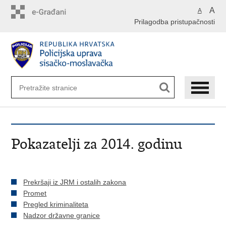
Preskoči
A
A
na
Prilagodba pristupačnosti
glavni
sadržaj
Pokazatelji za 2014. godinu
Prekršaji iz JRM i ostalih zakona
Promet
Pregled kriminaliteta
Nadzor državne granice