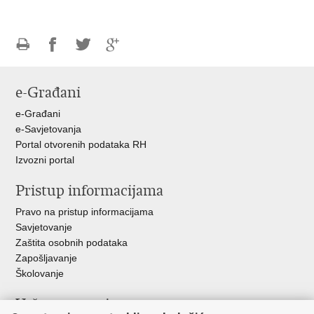
Ispiši
Podijeli
Podijeli
Podijeli
stranicu
na
na
na
e-Građani
Facebooku
Twitteru
Google
+
e-Građani
e-Savjetovanja
Portal otvorenih podataka RH
Izvozni portal
Pristup informacijama
Pravo na pristup informacijama
Savjetovanje
Zaštita osobnih podataka
Zapošljavanje
Školovanje
Važne poveznice