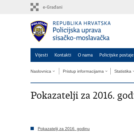
Preskoči
na
glavni
sadržaj
Vijesti
Kontakti
O nama
Policijske postaje
Naslovnica
Pristup informacijama
Statistika
Pokazatelji za 2016. go
Pokazatelji za 2016. godinu