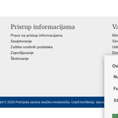
Pristup informacijama
V
Pravo na pristup informacijama
Min
Savjetovanje
Sin
Zaštita osobnih podataka
Ud
Zapošljavanje
Dom
Školovanje
Pol
Muz
Ov
Zak
Cen
Nu
"Iv
Pol
Fu
St
ght © 2026 Policijska uprava sisačko-moslavačka.
Uvjeti korištenja
.
Izjava o pristu